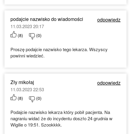
podajcie nazwisko do wiadomości
odpowiedz
11.03.2023 20:17
(
8
)
(
0
)
Proszę podajcie nazwisko tego lekarza. Wszyscy
powinni wiedzieć.
Zły mikołaj
odpowiedz
11.03.2023 22:53
(
8
)
(
0
)
Podajcie nazwisko lekarza który pobił pacjenta. Na
nagraniu widać że do incydentu doszło 24 grudnia w
Wigilie o 19:51. Szookkkk.