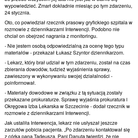
wypowiedzieć. Zmarł dokładnie miesiąc po tym zdarzeniu,
24 stycznia.
Oto, co powiedział rzecznik prasowy gryfickiego szpitala w
rozmowie z dziennikarzami Interwencji. Podobno nie
chciał on obejrzeć nagrania z monitoringu.
- Nie jestem osobą odpowiedzialną za ocenę tego typu
materiałów - przekazał Łukasz Szyntor dziennikarzom.
- Lekarz, który brał udział w tym zdarzeniu, został na czas
zbierania dowodów, tudzież wyjaśnienia sprawy,
zawieszony w wykonywaniu swojej działalności -
poinformował.
- Materiały dowodowe w związku z tą sytuacją zostały
przekazane prokuraturze. Sprawę wyjaśnia prokuratura i
Okręgowa Izba Lekarska w Szczecinie - dodał rzecznik w
rozmowie z dziennikarzami Interwencji.
Jak ustaliła Interwencja, lekarz nie usłyszał jeszcze
zarzutów pobicia pacjenta. „Po zdarzeniu kontaktował się
z córką pana Tadeusza. Pani Danuta twierdzi, że nie