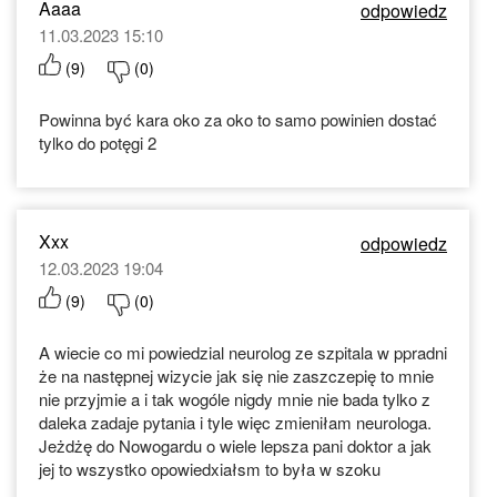
Aaaa
odpowiedz
11.03.2023 15:10
(
9
)
(
0
)
Powinna być kara oko za oko to samo powinien dostać
tylko do potęgi 2
Xxx
odpowiedz
12.03.2023 19:04
(
9
)
(
0
)
A wiecie co mi powiedzial neurolog ze szpitala w ppradni
że na następnej wizycie jak się nie zaszczepię to mnie
nie przyjmie a i tak wogóle nigdy mnie nie bada tylko z
daleka zadaje pytania i tyle więc zmieniłam neurologa.
Jeżdżę do Nowogardu o wiele lepsza pani doktor a jak
jej to wszystko opowiedxiałsm to była w szoku