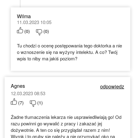
Wilma
11.03.2023 10:05
(
0
)
(
0
)
Tu chodzi o ocenę postępowania tego doktorka a nie
o wznoszenie się na wyżyny intelektu. A co? Twój
wpis to niby ma jakiś poziom?
Agnes
odpowiedz
12.03.2023 08:53
(
7
)
(
1
)
Żadne tłumaczenia lekarza nie usprawiedliwiają go! Od
razu powinni go wywalić z pracy i zakazać jej
dożywotnie. A ten co się przyglądał razem z nim!
Wyrok i to gruby się należy a nie przymykać oko na