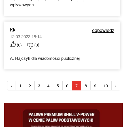
wplywowych
Kk
odpowiedz
12.03.2023 18:14
(
6
)
(
0
)
A. Rajczyk dla wiadomości publicznej
‹
1
2
3
4
5
6
7
8
9
10
›