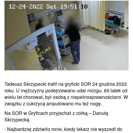
Tadeusz Skrzypecki trafił na gryficki SOR 24 grudnia 2022
roku. U mężczyzny podejrzewano udar mózgu. 65-latek od
wielu lat chorował, był osobą z niepełnosprawnościami. W
związku z cukrzycą amputowano mu też nogę.
Na SOR w Gryficach przyjechał z córką – Danutą
Skrzypecką.
- Najbardziej zdziwiło mnie, kiedy lekarz nie wyszedł do