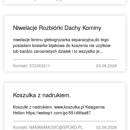
Niwelacje Rozbiórki Dachy Kominy
niwelacje terenu glebogryzarka separacyjna,do tego
posiadam kosiarke bijakowa do koszenia nie uzytków
lub bardzo zarosnietych dzialek i to wszystko je...
Kontakt: 572363011
03.08.2026
Koszulka z nadrukiem.
Koszulki z nadrukiem. www,koszulka.pl Księgarnia
Helion https://webep1.com/go/551d9faa87
Kontakt: NANANAMUSIC@SPOKO.PL
02.08.2026