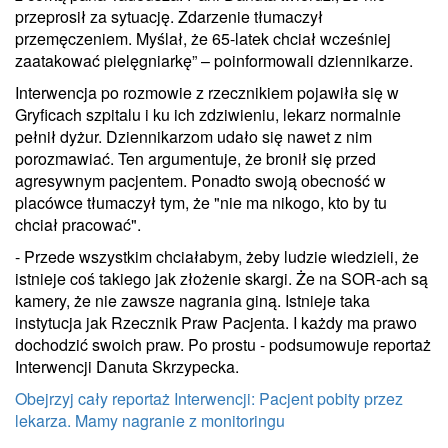
przeprosił za sytuację. Zdarzenie tłumaczył
przemęczeniem. Myślał, że 65-latek chciał wcześniej
zaatakować pielęgniarkę” – poinformowali dziennikarze.
Interwencja po rozmowie z rzecznikiem pojawiła się w
Gryficach szpitalu i ku ich zdziwieniu, lekarz normalnie
pełnił dyżur. Dziennikarzom udało się nawet z nim
porozmawiać. Ten argumentuje, że bronił się przed
agresywnym pacjentem. Ponadto swoją obecność w
placówce tłumaczył tym, że "nie ma nikogo, kto by tu
chciał pracować".
- Przede wszystkim chciałabym, żeby ludzie wiedzieli, że
istnieje coś takiego jak złożenie skargi. Że na SOR-ach są
kamery, że nie zawsze nagrania giną. Istnieje taka
instytucja jak Rzecznik Praw Pacjenta. I każdy ma prawo
dochodzić swoich praw. Po prostu - podsumowuje reportaż
Interwencji Danuta Skrzypecka.
Obejrzyj cały reportaż Interwencji: Pacjent pobity przez
lekarza. Mamy nagranie z monitoringu