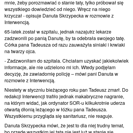
mnie, żeby porozmawiać o stanie taty, tylko próbował się
wszystkiego dowiedzieć od niego. Wręcz na niego
krzyczał - opisuje Danuta Skrzypecka w rozmowie z
Interwencją.
65-latek został w szpitalu, jednak nazajutrz lekarze
zadzwonili po panią Danutę, by ta odebrała swojego tatę.
Córka pana Tadeusza od razu zauważyła siniaki i krwiaki
na twarzy ojca.
- Zadzwoniłam do szpitala. Chciałam uzyskać jakiekolwiek
informacje, ale nie udzielono mi ich. Wtedy podjęłam
decyzję, że zawiadomię policję – mówi pani Danuta w
rozmowie z Interwencją.
Niestety w styczniu bieżącego roku pan Tadeusz zmarł. Do
redakcji Interwencji trafiło jednak makabryczne nagranie,
na którym widać, jak ordynator SOR-u kilkukrotnie uderza
otwartą dłonią leżącego w łóżku pana Tadeusza.
Wszystkiemu przygląda się sanitariusz, nie reaguje.
Danuta Skrzypecka mówi, że jest to dla niej trudny temat,
bo przede wszystkim jej tata nie jest już w stanie się