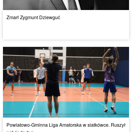
Zmarł Zygmunt Dziewguć
Powiatowo-Gminna Liga Amatorska w siatkówce. Ruszył