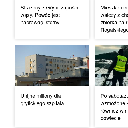
Strażacy z Gryfic zapuścili
Mieszkaniec
wąsy. Powód jest
walczy z ch
naprawdę istotny
zbiórka na 
Rogalskieg
Unijne miliony dla
Po sabotażu
gryfickiego szpitala
wzmożone k
również w 
powiecie