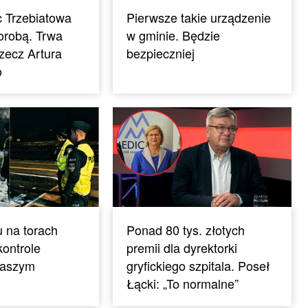
 Trzebiatowa
Pierwsze takie urządzenie
orobą. Trwa
w gminie. Będzie
rzecz Artura
bezpieczniej
o
 na torach
Ponad 80 tys. złotych
ontrole
premii dla dyrektorki
naszym
gryfickiego szpitala. Poseł
Łącki: „To normalne”