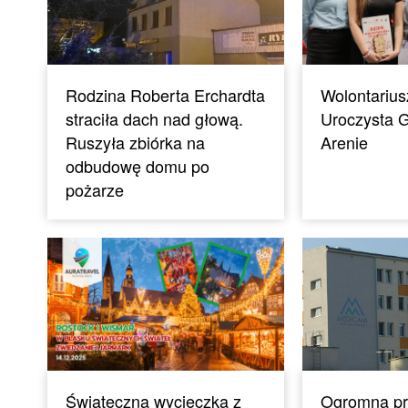
Rodzina Roberta Erchardta
Wolontarius
straciła dach nad głową.
Uroczysta G
Ruszyła zbiórka na
Arenie
odbudowę domu po
pożarze
Świąteczna wycieczka z
Ogromna pr