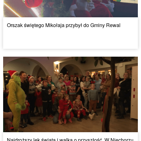
Orszak świętego Mikołaja przybył do Gminy Rewal
Najdroższy lek świata i walka o przyszłość. W Niechorzu