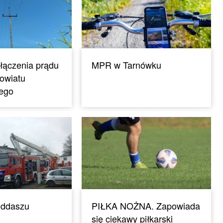
łączenia prądu
MPR w Tarnówku
powiatu
iego
oddaszu
PIŁKA NOŻNA. Zapowiada
się ciekawy piłkarski