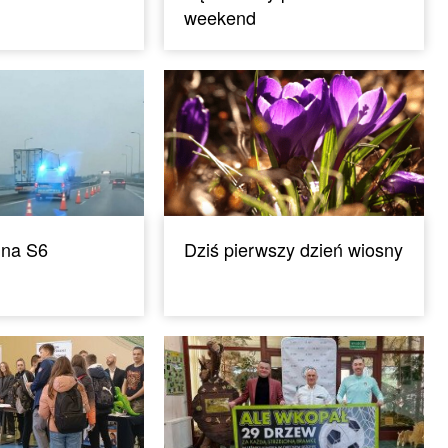
weekend
 na S6
Dziś pierwszy dzień wiosny